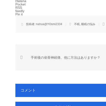
Hatena
Pocket
RSS
feedly
Pin it
投稿者:
nahua@YOsmi2334
不眠
,
睡眠の悩み
手術後の坐骨神経痛、他に方法はありますか？
コメント