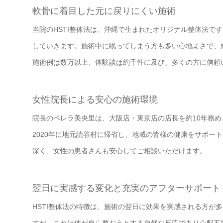
軟骨に着目した元に戻りにくい施術
当院のHSTI整体法は、沖縄で生まれたオリジナル整体法で
していきます。施術中に眠ってしまう方も多い心地よさで、
施術例は数万以上、体験談は約千件に及び、多くの方に信頼
女性院長による安心の施術環境
院長のペレラ美央里は、大阪店・東京店の店長を約10年務め
2020年に地元読谷村に帰省し、地域の皆様の健康をサポー
深く、女性の患者さんも安心してご相談いただけます。
翌日に実感する変化と充実のアフターサポート
HSTI整体法の特徴は、施術の翌日に効果を実感される方が
すが、これは体が自ら整おうとする自然な反応であり心配不要