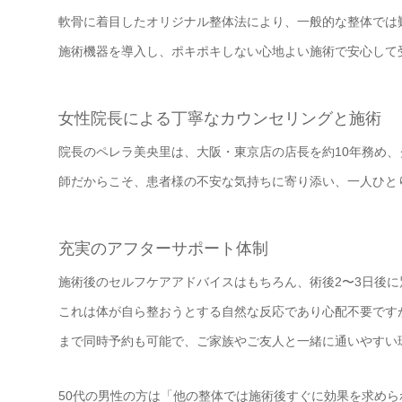
軟骨に着目したオリジナル整体法により、一般的な整体では難
施術機器を導入し、ポキポキしない心地よい施術で安心して
女性院長による丁寧なカウンセリングと施術
院長のペレラ美央里は、大阪・東京店の店長を約10年務め、
師だからこそ、患者様の不安な気持ちに寄り添い、一人ひと
充実のアフターサポート体制
施術後のセルフケアアドバイスはもちろん、術後2〜3日後
これは体が自ら整おうとする自然な反応であり心配不要ですが
まで同時予約も可能で、ご家族やご友人と一緒に通いやすい
50代の男性の方は「他の整体では施術後すぐに効果を求め