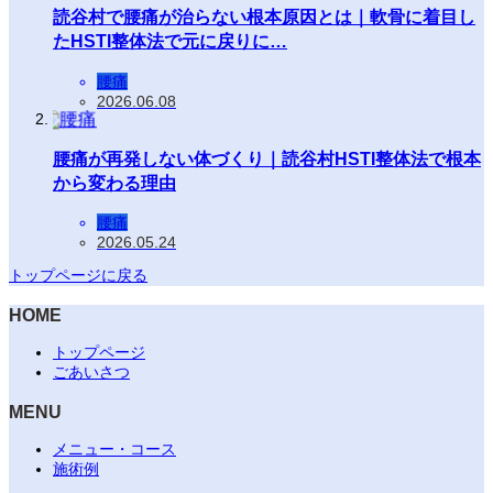
読谷村で腰痛が治らない根本原因とは｜軟骨に着目し
たHSTI整体法で元に戻りに…
腰痛
2026.06.08
腰痛が再発しない体づくり｜読谷村HSTI整体法で根本
から変わる理由
腰痛
2026.05.24
トップページに戻る
HOME
トップページ
ごあいさつ
MENU
メニュー・コース
施術例