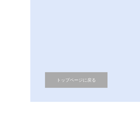
うつ症状と骨格の歪み｜読谷村の整体で心
体の不調を根本から見直す
2026.05.10
うつ症状
トップページに戻る